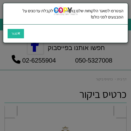
הצטרפו למאגר הלקוחות שלנו בתחתית הדף לקבלת עדכונים על
תפריט
המבצעים לפני כולם!
CopyNet הדפסות דיגיטל ברמה אחרת
סגור
חפשו אותנו בפייסבוק
050-5327008 02-6255904
דף בית
כרטיסי ביקור
כרטיס ביקור