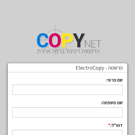
הרשמה - ElectroCopy
שם פרטי:
שם משפחה:
דוא"ל: