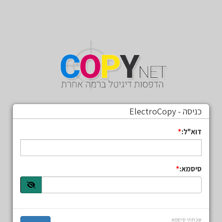
כניסה - ElectroCopy
דוא"ל:
סיסמא:
שכחתי סיסמא