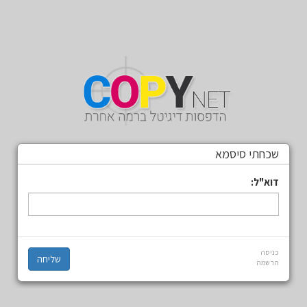
שכחתי סיסמא
דוא"ל:
כניסה
הרשמה