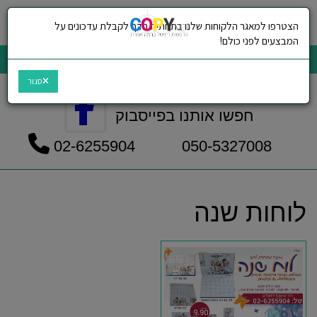
הצטרפו למאגר הלקוחות שלנו בתחתית הדף לקבלת עדכונים על
תפריט
המבצעים לפני כולם!
CopyNet הדפסות דיגיטל ברמה אחרת
סגור
חפשו אותנו בפייסבוק
050-5327008 02-6255904
לוחות שנה