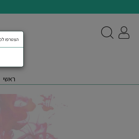
הצטרפו למא
ראשי