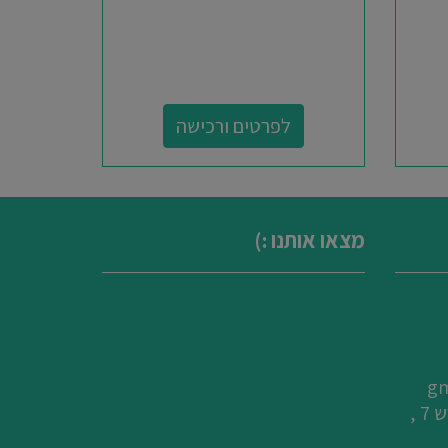
לפרטים ורכישה
מצאו אותנו :)
כתובת: אלקטרוקופי, רח' כורש 7 ,