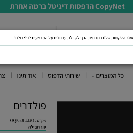
CopyNet הדפסות דיגיטל ברמה אחרת
גר הלקוחות שלנו בתחתית הדף לקבלת עדכונים על המבצעים לפני כולם!
כל המוצרים
שירותי הדפוס
אודותינו
צר
פולדרים
מק"ט :
OQK5JLJJ3O
סוג חבילה